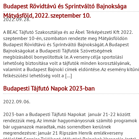
Budapest Rövidtávú és Sprintváltó Bajnoksága
Mátyásföld, 2022. szeptember 10.
2022. 09. 28.
A BEAC Tájfutó Szakosztálya és az Ábel Térképészeti Kft 2022.
szeptember 10-én, szombaton rendezte meg Mátyásföldön
Budapest Rövidtávú és Sprintváltó Bajnokságát. A Budapest
Bajnokságokat a Budapesti Tájfutók Szövetségének
megbízásából bonyolítottuk le. A verseny célja sportolási
lehetőség biztosítása volt a tájfutók minden korosztályának,
valamint a Budapest Bajnoki címek eldöntése. Az esemény kitűn
felkészülési lehetőség volt a […]
Budapesti Tájfutó Napok 2023-ban
2022. 09. 06.
2023-ban a Budapesti Tájfutó Napokat január 21-22 között
rendezzük meg. Az immár hagyományosnak számító programok
bár ugyanazok maradtak, más sorrendben kerülnek
megrendezésre: január 21 Ripszám Henrik emlékverseny