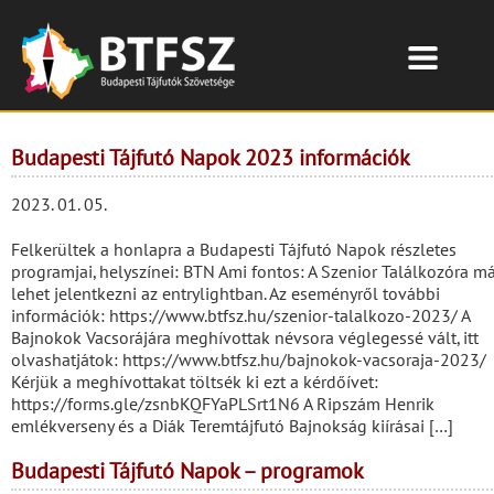
Budapesti Tájfutó Napok 2023 információk
2023. 01. 05.
Felkerültek a honlapra a Budapesti Tájfutó Napok részletes
programjai, helyszínei: BTN Ami fontos: A Szenior Találkozóra m
lehet jelentkezni az entrylightban. Az eseményről további
információk: https://www.btfsz.hu/szenior-talalkozo-2023/ A
Bajnokok Vacsorájára meghívottak névsora véglegessé vált, itt
olvashatjátok: https://www.btfsz.hu/bajnokok-vacsoraja-2023/
Kérjük a meghívottakat töltsék ki ezt a kérdőívet:
https://forms.gle/zsnbKQFYaPLSrt1N6 A Ripszám Henrik
emlékverseny és a Diák Teremtájfutó Bajnokság kiírásai […]
Budapesti Tájfutó Napok – programok