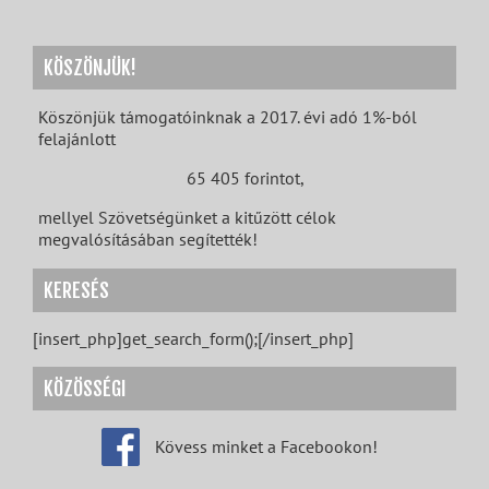
KÖSZÖNJÜK!
Köszönjük támogatóinknak a 2017. évi adó 1%-ból
felajánlott
65 405 forintot,
mellyel Szövetségünket a kitűzött célok
megvalósításában segítették!
KERESÉS
[insert_php]get_search_form();[/insert_php]
KÖZÖSSÉGI
Kövess minket a Facebookon!