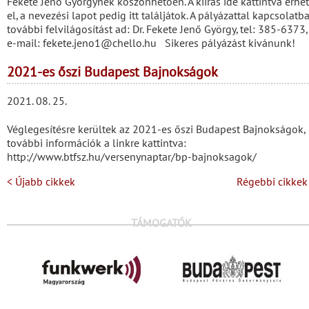
Fekete Jenő Györgynek köszönhetően. A kiírás ide kattintva érhe
el, a nevezési lapot pedig itt találjátok. A pályázattal kapcsolatb
további felvilágosítást ad: Dr. Fekete Jenő György, tel: 385-6373,
e-mail: fekete.jeno1@chello.hu Sikeres pályázást kivánunk!
2021-es őszi Budapest Bajnokságok
2021. 08. 25.
Véglegesítésre kerültek az 2021-es őszi Budapest Bajnokságok,
további információk a linkre kattintva:
http://www.btfsz.hu/versenynaptar/bp-bajnoksagok/
< Újabb cikkek
Régebbi cikkek
TÁMOGATÓK