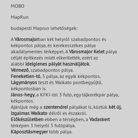
MOBO
MapRun
budapesti Maprun lehetőségek:
A
Városmajor
ban
két helyről szabadpontos és
kékpontos pálya, és kerekesszékes pálya
akadálymentes térképpel. A
Városmajor Kelet
pálya
célját építkezés miatt elkerítették, ezért az
alábbi
ideiglenes pályát használjátok
.
Vérmező
, szabadpontos pálya.
Feneketlen-tó
, 3 pálya, az egyik kékpontos.
Lágymányos
teszt és Waikato pontbegyűjtő,
kékpontosban is.
János-hegy
,
a KFKI-tól 3 futó, egy tájkerékpár pálya,
kékpontos.
Ajánljuk még a
szentendrei
pályákat is, köztük
két új,
izgalmas Waikato
délről és északról.
Előkészületben
ebben a térségben, a
Vadaskert
térképen 3 helyről 3 futópálya.
Káposztásmegyer
több pálya.