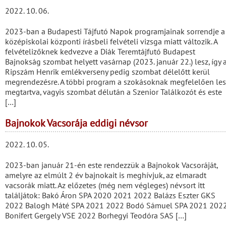
2022. 10. 06.
2023-ban a Budapesti Tájfutó Napok programjainak sorrendje a
középiskolai központi írásbeli felvételi vizsga miatt változik. A
felvételizőknek kedvezve a Diák Teremtájfutó Budapest
Bajnokság szombat helyett vasárnap (2023. január 22.) lesz, így 
Ripszám Henrik emlékverseny pedig szombat délelőtt kerül
megrendezésre. A többi program a szokásoknak megfelelően les
megtartva, vagyis szombat délután a Szenior Találkozót és este
[…]
Bajnokok Vacsorája eddigi névsor
2022. 10. 05.
2023-ban január 21-én este rendezzük a Bajnokok Vacsoráját,
amelyre az elmúlt 2 év bajnokait is meghívjuk, az elmaradt
vacsorák miatt. Az előzetes (még nem végleges) névsort itt
találjátok: Bakó Áron SPA 2020 2021 2022 Balázs Eszter GKS
2022 Balogh Máté SPA 2021 2022 Bodó Sámuel SPA 2021 202
Bonifert Gergely VSE 2022 Borhegyi Teodóra SAS […]