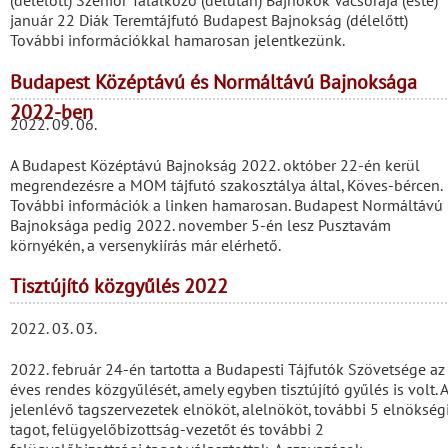
(délelőtt) Szenior Találkozó (délután) Bajnokok Vacsorája (este)
január 22 Diák Teremtájfutó Budapest Bajnokság (délelőtt)
További információkkal hamarosan jelentkezünk.
Budapest Középtávú és Normáltávú Bajnoksága
2022-ben
2022. 09. 06.
A Budapest Középtávú Bajnokság 2022. október 22-én kerül
megrendezésre a MOM tájfutó szakosztálya által, Köves-bércen.
További információk a linken hamarosan. Budapest Normáltávú
Bajnoksága pedig 2022. november 5-én lesz Pusztavám
környékén, a versenykiírás már elérhető.
Tisztújító közgyűlés 2022
2022. 03. 03.
2022. február 24-én tartotta a Budapesti Tájfutók Szövetsége az
éves rendes közgyűlését, amely egyben tisztújító gyűlés is volt. A
jelenlévő tagszervezetek elnököt, alelnököt, további 5 elnökség
tagot, felügyelőbizottság-vezetőt és további 2