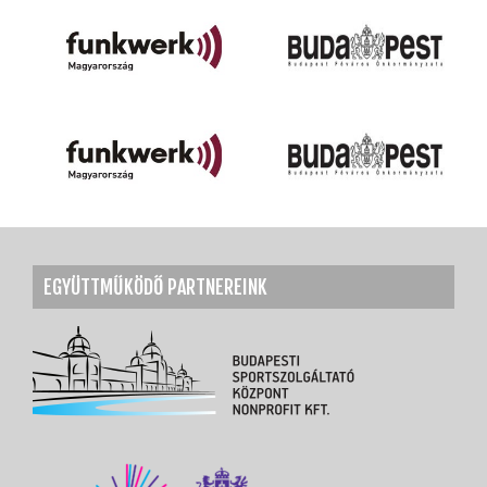
EGYÜTTMŰKÖDŐ PARTNEREINK