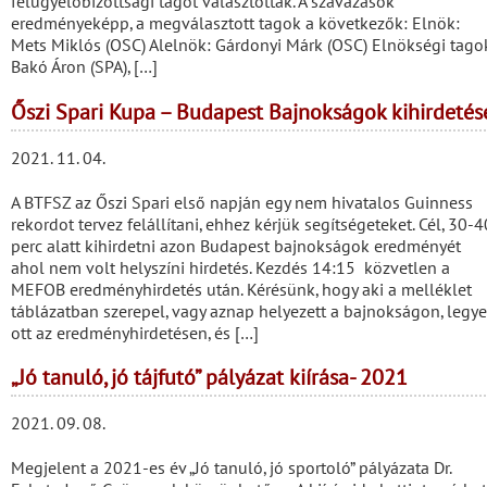
felügyelőbizottsági tagot választottak. A szavazások
eredményeképp, a megválasztott tagok a következők: Elnök:
Mets Miklós (OSC) Alelnök: Gárdonyi Márk (OSC) Elnökségi tago
Bakó Áron (SPA), […]
Őszi Spari Kupa – Budapest Bajnokságok kihirdetés
2021. 11. 04.
A BTFSZ az Őszi Spari első napján egy nem hivatalos Guinness
rekordot tervez felállítani, ehhez kérjük segítségeteket. Cél, 30-4
perc alatt kihirdetni azon Budapest bajnokságok eredményét
ahol nem volt helyszíni hirdetés. Kezdés 14:15 közvetlen a
MEFOB eredményhirdetés után. Kérésünk, hogy aki a melléklet
táblázatban szerepel, vagy aznap helyezett a bajnokságon, legy
ott az eredményhirdetésen, és […]
„Jó tanuló, jó tájfutó” pályázat kiírása- 2021
2021. 09. 08.
Megjelent a 2021-es év „Jó tanuló, jó sportoló” pályázata Dr.