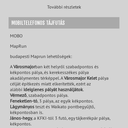
További részletek
MOBILTELEFONOS TÁJFUTÁS
MOBO
MapRun
budapesti Maprun lehetőségek:
A
Városmajor
ban
két helyről szabadpontos és
kékpontos pálya, és kerekesszékes pálya
akadálymentes térképpel. A
Városmajor Kelet
pálya
célját építkezés miatt elkerítették, ezért az
alábbi
ideiglenes pályát használjátok
.
Vérmező
, szabadpontos pálya.
Feneketlen-tó
, 3 pálya, az egyik kékpontos.
Lágymányos
teszt és Waikato pontbegyűjtő,
kékpontosban is.
János-hegy
,
a KFKI-tól 3 futó, egy tájkerékpár pálya,
kékpontos.