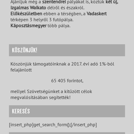
Ajánljuk még a
szentendrei
pályákat is, köztük
két új,
izgalmas Waikato
délről és északról.
Előkészületben
ebben a térségben, a
Vadaskert
térképen 3 helyről 3 futópálya.
Káposztásmegyer
több pálya.
KÖSZÖNJÜK!
Köszönjük támogatóinknak a 2017. évi adó 1%-ból
felajánlott
65 405 forintot,
mellyel Szövetségünket a kitűzött célok
megvalósításában segítették!
KERESÉS
[insert_php]get_search_form();[/insert_php]