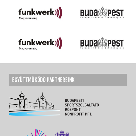
EGYÜTTMŰKÖDŐ PARTNEREINK