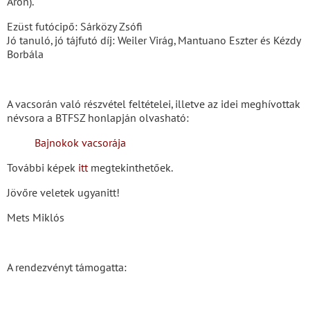
Áron).
Ezüst futócipő: Sárközy Zsófi
Jó tanuló, jó tájfutó díj: Weiler Virág, Mantuano Eszter és Kézdy
Borbála
A vacsorán való részvétel feltételei, illetve az idei meghívottak
névsora a BTFSZ honlapján olvasható:
Bajnokok vacsorája
További képek
itt
megtekinthetőek.
Jövőre veletek ugyanitt!
Mets Miklós
A rendezvényt támogatta: