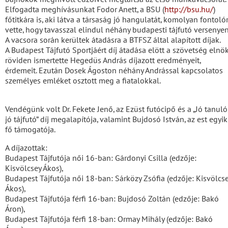
Elfogadta meghívásunkat Fodor Anett, a BSU (
http://bsu.hu/
)
főtitkára is, aki látva a társaság jó hangulatát, komolyan fontoló
vette, hogy tavasszal elindul néhány budapesti tájfutó versenyen
A vacsora során kerültek átadásra a BTFSZ által alapított díjak.
A Budapest Tájfutó Sportjáért díj átadása elött a szövetség elnö
röviden ismertette Hegedüs András díjazott eredményeit,
érdemeit. Ezután Dosek Ágoston néhány Andrással kapcsolatos
személyes emléket osztott meg a fiatalokkal.
Vendégünk volt Dr. Fekete Jenő, az Ezüst futócipő és a „Jó tanuló
jó tájfutó” díj megalapítója, valamint Bujdosó István, az est egyik
fő támogatója.
A díjazottak:
Budapest Tájfutója női 16-ban: Gárdonyi Csilla (edzője:
Kisvölcsey Ákos),
Budapest Tájfutója női 18-ban: Sárközy Zsófia (edzője: Kisvölcs
Ákos),
Budapest Tájfutója férfi 16-ban: Bujdosó Zoltán (edzője: Bakó
Áron),
Budapest Tájfutója férfi 18-ban: Ormay Mihály (edzője: Bakó